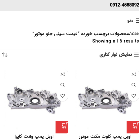
0912-4588092
منو
خانه
محصولات برچسب خورده “قیمت سینی جلو موتور”
Showing all 6 results
نمایش نوار کناری
اویل پمپ کلوت مکث موتور
اویل پمپ وانت کاپرا