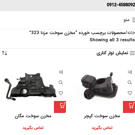
0912-4588092
منو
خانه
محصولات برچسب خورده “مخزن سوخت مزدا 323”
Showing all 3 results
نمایش نوار کناری
مخزن سوخت کپچر
مخزن سوخت مگان
تماس بگیرید
تماس بگیرید