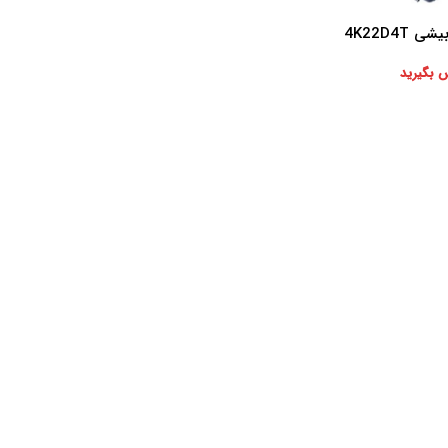
4K22D4T
 بگیرید