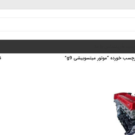
سبد خرید
تماس با ما
سب خورده “موتور میتسوبیشی g9”
ن