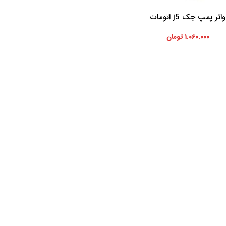
واتر پمپ جک j5 اتومات
ه سبد خرید
۱.۰۶۰.۰۰۰
تومان