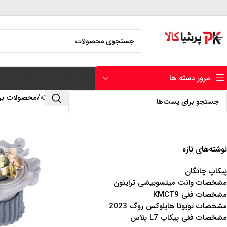
مرور دسته ها
صفحه نخست
حساب کاربری من
خانه
محصولات برچس
نوشته‌های تازه
پیکاپ چانگان
مشخصات وانت میتسوبیشی ترایتون
مشخصات فنی KMCT9
مشخصات تویوتا هایلوکس روگ 2023
مشخصات فنی پیکاپ L7 پلاس