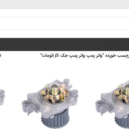
سبد خرید
تماس با ما
ب خورده “واتر پمپ واتر پمپ جک j5 اتومات”
ن