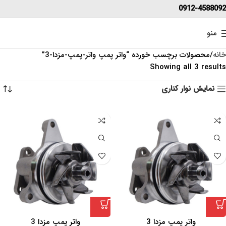
0912-4588092
منو
خانه
محصولات برچسب خورده “واتر پمپ واتر-پمپ-مزدا-3”
Showing all 3 results
نمایش نوار کناری
واتر پمپ مزدا 3
واتر پمپ مزدا 3