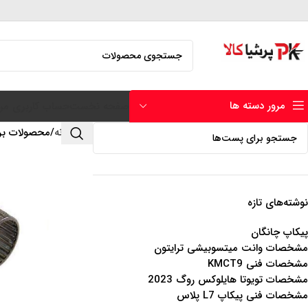
مرور دسته ها
صفحه نخست
حساب کاربری من
خانه
محصولات برچ
نوشته‌های تازه
پیکاپ چانگان
مشخصات وانت میتسوبیشی ترایتون
مشخصات فنی KMCT9
مشخصات تویوتا هایلوکس روگ 2023
مشخصات فنی پیکاپ L7 پلاس