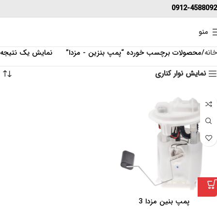
0912-4588092
منو
خانه
محصولات برچسب خورده “پمپ بنزین - مزدا”
نمایش یک نتیجه
نمایش نوار کناری
پمپ بنین مزدا 3