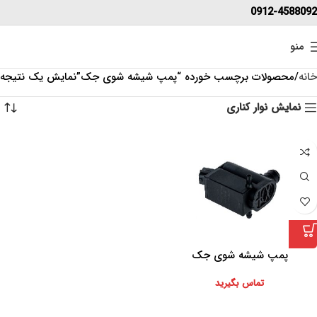
0912-4588092
منو
خانه
محصولات برچسب خورده “پمپ شیشه شوی جک”
نمایش یک نتیجه
نمایش نوار کناری
پمپ شیشه شوی جک
تماس بگیرید