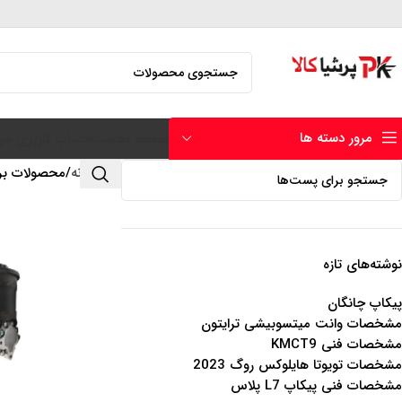
مرور دسته ها
صفحه نخست
حساب کاربری من
خانه
محصولات برچس
نوشته‌های تازه
پیکاپ چانگان
مشخصات وانت میتسوبیشی ترایتون
مشخصات فنی KMCT9
مشخصات تویوتا هایلوکس روگ 2023
مشخصات فنی پیکاپ L7 پلاس