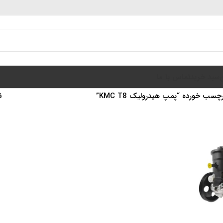
سبد خرید
تماس با ما
ب خورده “پمپ هیدرولیک KMC T8”
ن