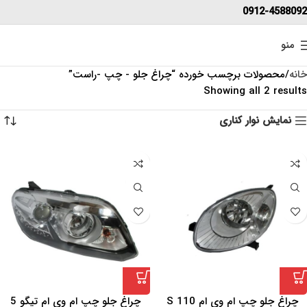
0912-4588092
منو
خانه
محصولات برچسب خورده “چراغ جلو - چپ -راست”
Showing all 2 results
نمایش نوار کناری
چراغ جلو چپ ام وی ام 110 S
چراغ جلو چپ ام وی ام تیگو 5