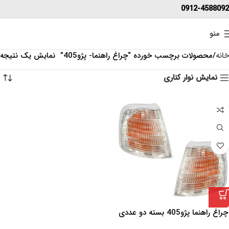
0912-4588092
منو
خانه
محصولات برچسب خورده “چراغ راهنما- پژو405”
نمایش یک نتیجه
نمایش نوار کناری
چراغ راهنما پژو405 بسته دو عددی