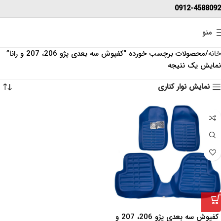
0912-4588092
منو
خانه
محصولات برچسب خورده “کفپوش سه بعدی پژو 206، 207 و رانا”
نمایش یک نتیجه
نمایش نوار کناری
کفپوش سه بعدی پژو 206، 207 و