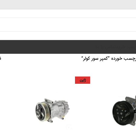
سبد خرید
تماس با ما
سب خورده “کمپر سور کولر”
ن
ژاپن