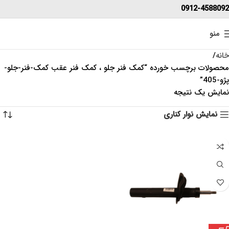
0912-4588092
منو
خانه
محصولات برچسب خورده “کمک فنر جلو ، کمک فنر عقب کمک-فنر-جلو-
پژو-405”
نمایش یک نتیجه
نمایش نوار کناری