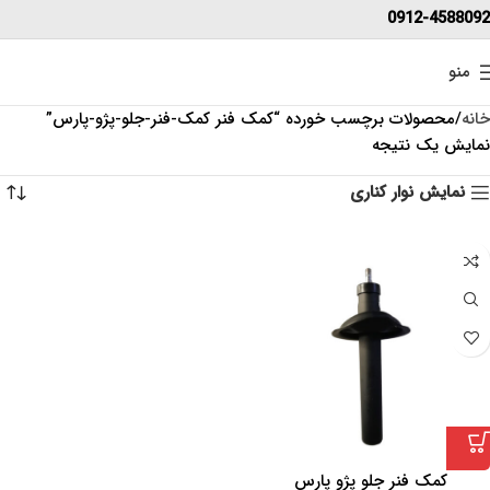
0912-4588092
منو
خانه
محصولات برچسب خورده “کمک فنر کمک-فنر-جلو-پژو-پارس”
نمایش یک نتیجه
نمایش نوار کناری
کمک فنر جلو پژو پارس