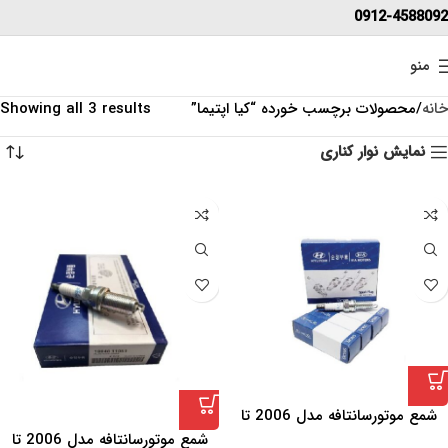
0912-4588092
منو
خانه
محصولات برچسب خورده “کیا اپتیما”
Showing all 3 results
نمایش نوار کناری
شمع موتورسانتافه مدل 2006 تا
2010 Mobis بسته 4 عددی
شمع موتورسانتافه مدل 2006 تا