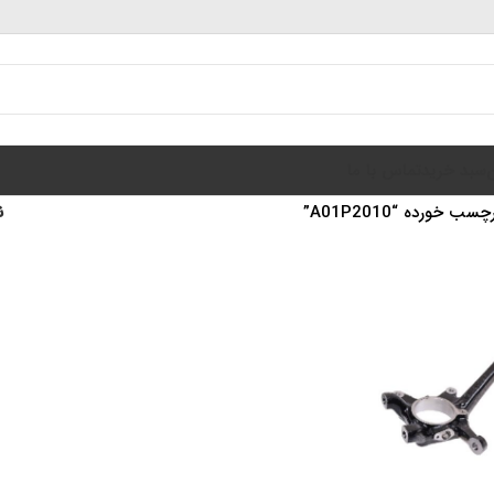
سبد خرید
تماس با ما
خورده “A01P2010”
ن