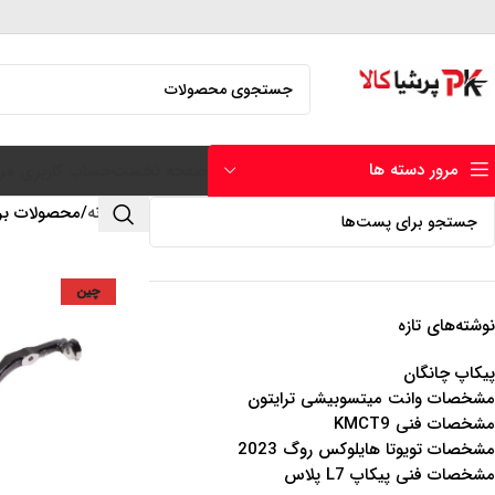
مرور دسته ها
صفحه نخست
حساب کاربری من
خانه
محصولات برچسب 
چین
نوشته‌های تازه
پیکاپ چانگان
مشخصات وانت میتسوبیشی ترایتون
مشخصات فنی KMCT9
مشخصات تویوتا هایلوکس روگ 2023
مشخصات فنی پیکاپ L7 پلاس