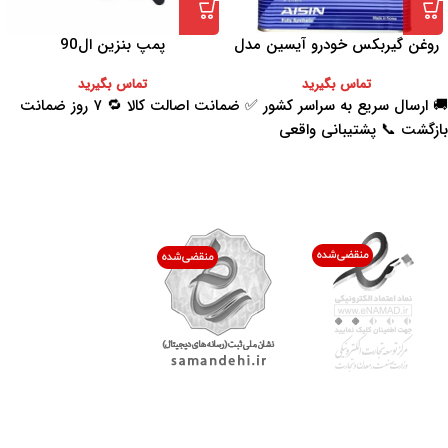
روغن گیربکس خودرو آیسین مدل
پمپ بنزین ال90
AFW-PLUS ظرفیت 4 لیتر
تماس بگیرید
تماس بگیرید
🚚 ارسال سریع به سراسر کشور ✅ ضمانت اصالت کالا 🔁 ۷ روز ضمانت
بازگشت 📞 پشتیبانی واقعی
اعتماد شما افتخار ماست
با پرشیاکالا
اتاق خبر پرشیاکالا