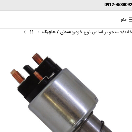
0912-4588092
منو
خانه
جستجو بر اساس نوع خودرو
سدان / هاچبک