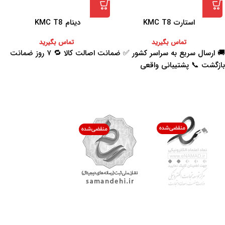
استارت KMC T8
دینام KMC T8
تماس بگیرید
تماس بگیرید
🚚 ارسال سریع به سراسر کشور ✅ ضمانت اصالت کالا 🔁 ۷ روز ضمانت
بازگشت 📞 پشتیبانی واقعی
اعتماد شما افتخار ماست
با پرشیاکالا
اتاق خبر پرشیاکالا