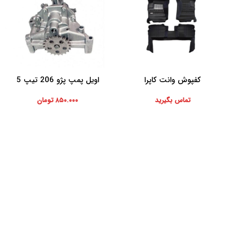
کفپوش وانت کاپرا
اویل پمپ پژو 206 تیپ 5
اطلاعات بیشتر
افزودن به سبد خرید
تماس بگیرید
۸۵۰.۰۰۰
تومان
موارد تخصصی پرشیاکالا