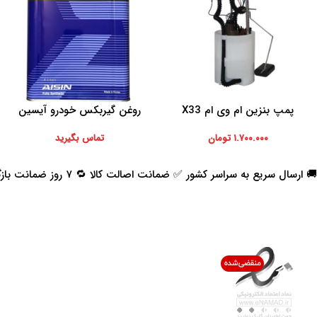
پمپ بنزین ام وی ام X33
روغن گیربکس خودرو آیسین
افزودن به سبد خرید
اطلاعات بیشتر
مدل AFW-PLUS ظرفیت 4 لیتر
۱.۷۰۰.۰۰۰
تومان
تماس بگیرید
🚚 ارسال سریع به سراسر کشور ✅ ضمانت اصالت کالا 🔁 ۷ روز ضمانت بازگشت 📞 پشتیبانی واقعی
اعتماد شما افتخار ماست
با پرشیاکالا
اتاق خبر پرشیاکالا
فروش در پرشیاکالا
فرصت شغلی در پرشیاکالا
تماس با پرشیاکالا