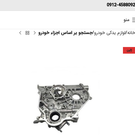
0912-4588092
منو
خانه
لوازم یدکی خودرو
جستجو بر اساس اجزاء خودرو
ژاپن