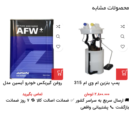
محصولات مشابه
پمپ بنزین ام وی ام 315
روغن گیربکس خودرو آیسین مدل
AFW-PLUS ظرفیت 4 لیتر
۲.۸۰۰.۰۰۰
تومان
تماس بگیرید
🚚 ارسال سریع به سراسر کشور ✅ ضمانت اصالت کالا 🔁 ۷ روز ضمانت
بازگشت 📞 پشتیبانی واقعی
اعتماد شما افتخار ماست