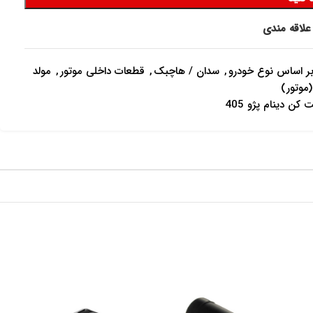
علاقه مندی
ر اساس نوع خودرو
,
سدان / هاچبک
,
قطعات داخلی موتور
,
مولد
موتور)
ن دینام پژو 405