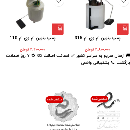
پمپ بنزین ام وی ام 315
پمپ بنزین ام وی ام 110
۲.۸۰۰.۰۰۰
تومان
۲.۲۰۰.۰۰۰
تومان
🚚 ارسال سریع به سراسر کشور ✅ ضمانت اصالت کالا 🔁 ۷ روز ضمانت
بازگشت 📞 پشتیبانی واقعی
اعتماد شما افتخار ماست