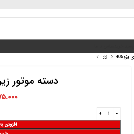
سبد خرید
تماس با ما
پژو405
دسته موتور زیر ب
۷۵.۰۰۰
افزودن به
خرید