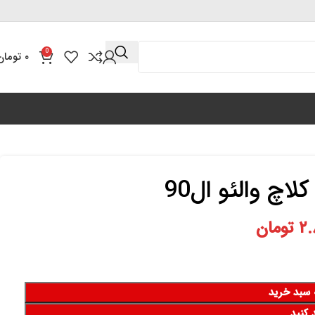
0
۰
تومان
چ والئو ال90
۲.
تومان
 سبد خرید
 کنید