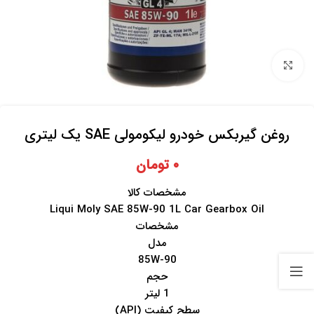
برای بزرگنمایی کلیک کنید
روغن گیربکس خودرو لیکومولی SAE یک لیتری
۰
تومان
مشخصات کالا
Liqui Moly SAE 85W-90 1L Car Gearbox Oil
مشخصات
مدل
85W-90
حجم
1 لیتر
سطح کیفیت (API)