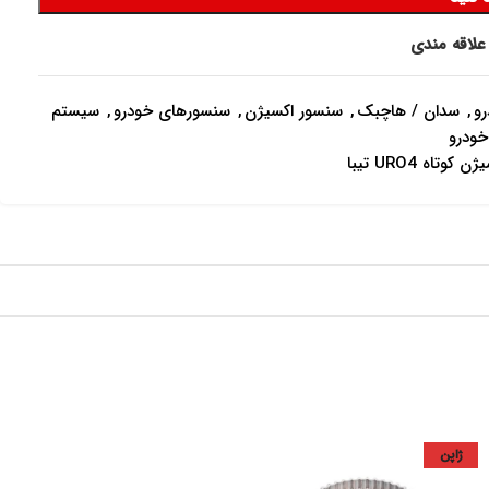
علاقه مندی
و
,
سدان / هاچبک
,
سنسور اکسیژن
,
سنسورهای خودرو
,
سیستم
خودرو
وتاه URO4 تیبا
ژاپن