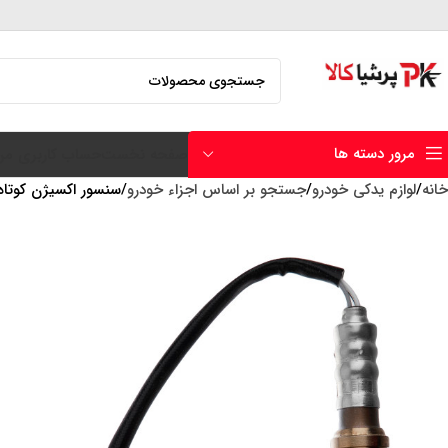
مرور دسته ها
صفحه نخست
حساب کاربری من
خانه
لوازم یدکی خودرو
جستجو بر اساس اجزاء خودرو
سنسور اکسیژن کوتاه URO4 تیب