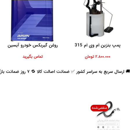
پمپ بنزین ام وی ام 315
روغن گیربکس خودرو آیسین
افزودن به سبد خرید
اطلاعات بیشتر
مدل AFW-PLUS ظرفیت 4 لیتر
۲.۸۰۰.۰۰۰
تومان
تماس بگیرید
🚚 ارسال سریع به سراسر کشور ✅ ضمانت اصالت کالا 🔁 ۷ روز ضمانت بازگشت 📞 پشتیبانی واقعی
اعتماد شما افتخار ماست
با پرشیاکالا
اتاق خبر پرشیاکالا
فروش در پرشیاکالا
فرصت شغلی در پرشیاکالا
تماس با پرشیاکالا