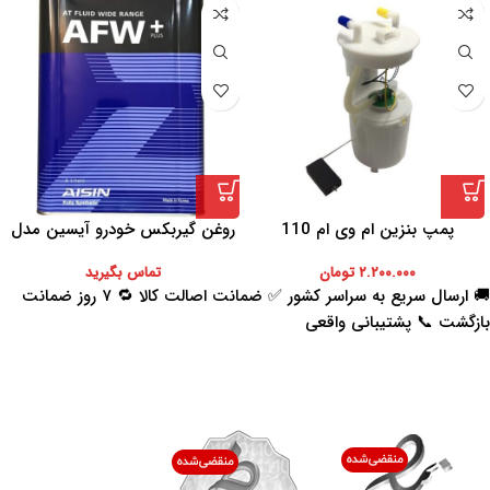
پمپ بنزین ام وی ام 110
روغن گیربکس خودرو آیسین مدل
AFW-PLUS ظرفیت 4 لیتر
۲.۲۰۰.۰۰۰
تومان
تماس بگیرید
🚚 ارسال سریع به سراسر کشور ✅ ضمانت اصالت کالا 🔁 ۷ روز ضمانت
بازگشت 📞 پشتیبانی واقعی
اعتماد شما افتخار ماست