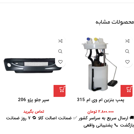
محصولات مشابه
پمپ بنزین ام وی ام 315
سپر جلو پژو 206
۲.۸۰۰.۰۰۰
تومان
تماس بگیرید
🚚 ارسال سریع به سراسر کشور ✅ ضمانت اصالت کالا 🔁 ۷ روز ضمانت
بازگشت 📞 پشتیبانی واقعی