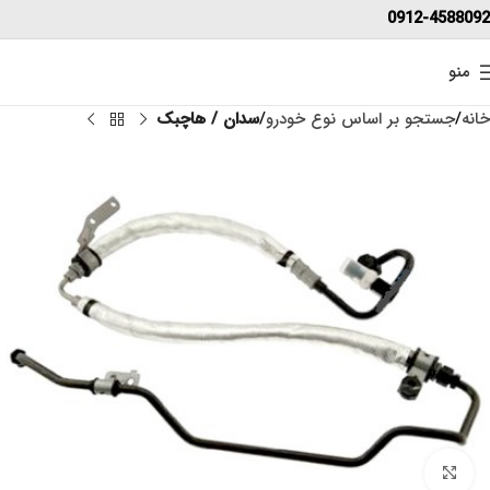
0912-4588092
منو
خانه
جستجو بر اساس نوع خودرو
سدان / هاچبک
برای بزرگنمایی کلیک کنید