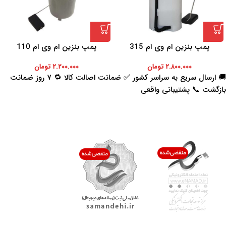
پمپ بنزین ام وی ام 315
پمپ بنزین ام وی ام 110
۲.۸۰۰.۰۰۰
تومان
۲.۲۰۰.۰۰۰
تومان
🚚 ارسال سریع به سراسر کشور ✅ ضمانت اصالت کالا 🔁 ۷ روز ضمانت
بازگشت 📞 پشتیبانی واقعی
اعتماد شما افتخار ماست