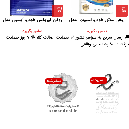
روغن موتور خودرو اسپیدی مدل
روغن گیربکس خودرو آیسین مدل
Platinum 10W-40 حجم 4 لیتر
AFW-PLUS ظرفیت 4 لیتر
تماس بگیرید
تماس بگیرید
🚚 ارسال سریع به سراسر کشور ✅ ضمانت اصالت کالا 🔁 ۷ روز ضمانت
بازگشت 📞 پشتیبانی واقعی
اعتماد شما افتخار ماست
با پرشیاکالا