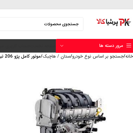
مرور دسته ها
صفحه نخست
حساب کاربری من
خانه
جستجو بر اساس نوع خودرو
سدان / هاچبک
موتور کامل پژو 206 تیپ 5