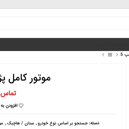
سبد خرید
تماس با ما
موتور کامل پژو 206 تی
تماس ب
افزودن به 
دسته:
جستجو بر اساس نوع خودرو
,
سدان / هاچبک
,
مو