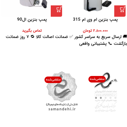
پمپ بنزین ام وی ام 315
پمپ بنزین ال90
۲.۸۰۰.۰۰۰
تومان
تماس بگیرید
🚚 ارسال سریع به سراسر کشور ✅ ضمانت اصالت کالا 🔁 ۷ روز ضمانت
بازگشت 📞 پشتیبانی واقعی
اعتماد شما افتخار ماست
با پرشیاکالا