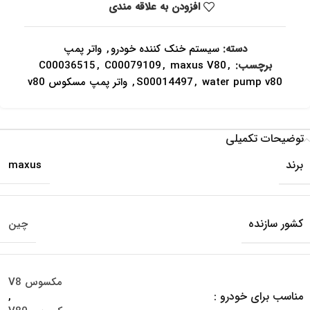
افزودن به علاقه مندی
دسته:
سیستم خنک کننده خودرو
,
واتر پمپ
برچسب:
,
maxus V80
,
C00079109
,
C00036515
water pump v80
,
S00014497
,
واتر پمپ مسکوس v80
توضیحات تکمیلی
برند
maxus
کشور سازنده
چین
مکسوس V8
مناسب برای خودرو :
,