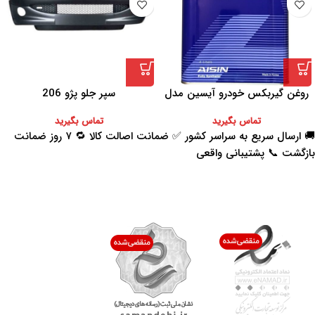
روغن گیربکس خودرو آیسین مدل
سپر جلو پژو 206
AFW-PLUS ظرفیت 4 لیتر
تماس بگیرید
تماس بگیرید
🚚 ارسال سریع به سراسر کشور ✅ ضمانت اصالت کالا 🔁 ۷ روز ضمانت
بازگشت 📞 پشتیبانی واقعی
اعتماد شما افتخار ماست