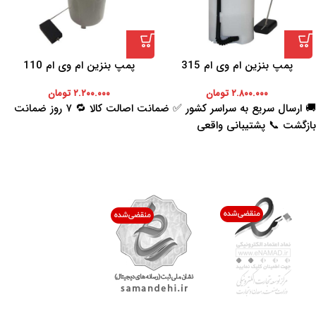
پمپ بنزین ام وی ام 315
پمپ بنزین ام وی ام 110
۲.۸۰۰.۰۰۰
تومان
۲.۲۰۰.۰۰۰
تومان
🚚 ارسال سریع به سراسر کشور ✅ ضمانت اصالت کالا 🔁 ۷ روز ضمانت
بازگشت 📞 پشتیبانی واقعی
اعتماد شما افتخار ماست