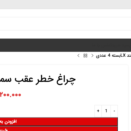
سبد خرید
تماس با ما
عددی
چراغ خطر عقب سمند LXبسته 4 
۲۰۰.۰۰۰
افزودن به
خرید