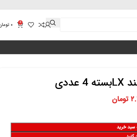
0
۰
تومان
عددی
۲.
تومان
 سبد خرید
 کنید