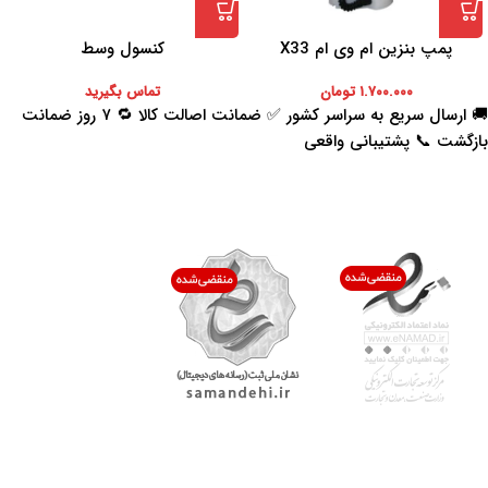
پمپ بنزین ام وی ام X33
کنسول وسط
۱.۷۰۰.۰۰۰
تومان
تماس بگیرید
🚚 ارسال سریع به سراسر کشور ✅ ضمانت اصالت کالا 🔁 ۷ روز ضمانت
بازگشت 📞 پشتیبانی واقعی
اعتماد شما افتخار ماست
با پرشیاکالا
اتاق خبر پرشیاکالا