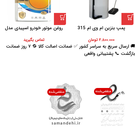
پمپ بنزین ام وی ام 315
روغن موتور خودرو اسپیدی مدل
Platinum 10W-40 حجم 4 لیتر
۲.۸۰۰.۰۰۰
تومان
تماس بگیرید
🚚 ارسال سریع به سراسر کشور ✅ ضمانت اصالت کالا 🔁 ۷ روز ضمانت
بازگشت 📞 پشتیبانی واقعی
اعتماد شما افتخار ماست