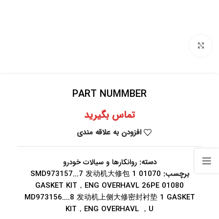
برای بزرگنمایی کلیک کنید
PART NUMMBER
تماس بگیرید
افزودن به علاقه مندی
دسته:
روانکارها و سیالات خودرو
برچسب:
01070 SMD973157...7 发动机大修包 1
GASKET KIT，ENG OVERHAVL 26PE 01080
MD973156....8 发动机上侧大修密封衬垫 1 GASKET
KIT，ENG OVERHAVL ，U