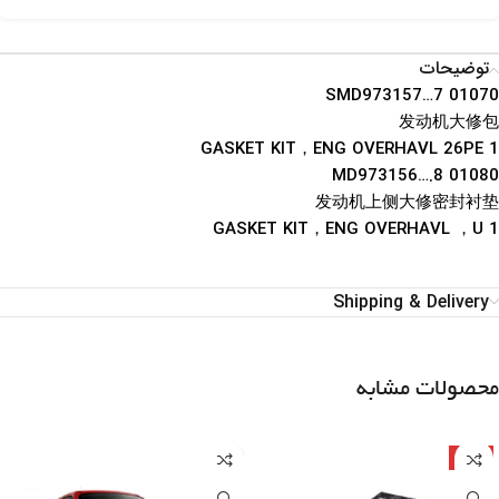
توضیحات
01070 SMD973157…7
发动机大修包
1 GASKET KIT，ENG OVERHAVL 26PE
01080 MD973156….8
发动机上侧大修密封衬垫
1 GASKET KIT，ENG OVERHAVL ，U
Shipping & Delivery
محصولات مشابه
چین