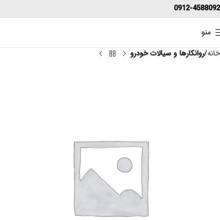
0912-4588092
منو
خانه
روانکارها و سیالات خودرو