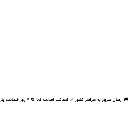
🚚 ارسال سریع به سراسر کشور ✅ ضمانت اصالت کالا 🔁 ۷ روز ضمانت بازگشت 📞 پشتیبانی واقعی
اعتماد شما افتخار ماست
با پرشیاکالا