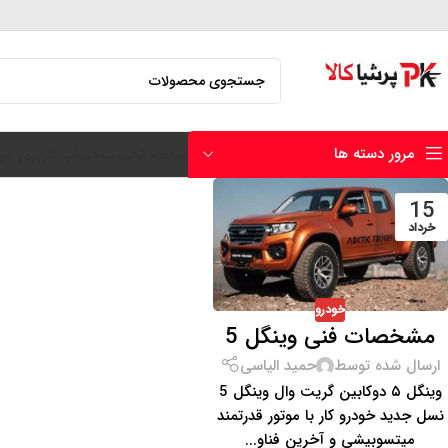
مرور دسته ها
صفحه نخست
حساب کاربری من
15
خرداد
خودرو
مشخصات فنی وینگل 5
ارسال شده توسط
حمید الیاسی
وینگل ۵ دوکابین گریت وال وینگل 5
نسل جدید خودرو کار با موتور قدرتمند
میتسوبیشی و آخرین فناو...