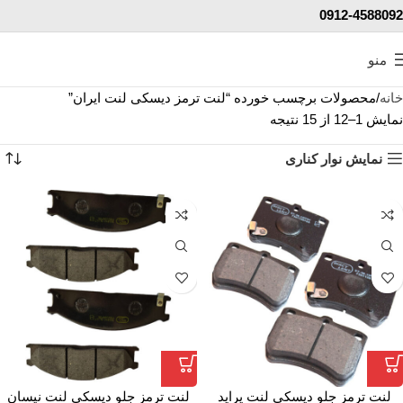
0912-4588092
منو
خانه
محصولات برچسب خورده “لنت ترمز دیسکی لنت ایران”
نمایش 1–12 از 15 نتیجه
نمایش نوار کناری
لنت ترمز جلو دیسکی لنت پراید
لنت ترمز جلو دیسکی لنت نیسان