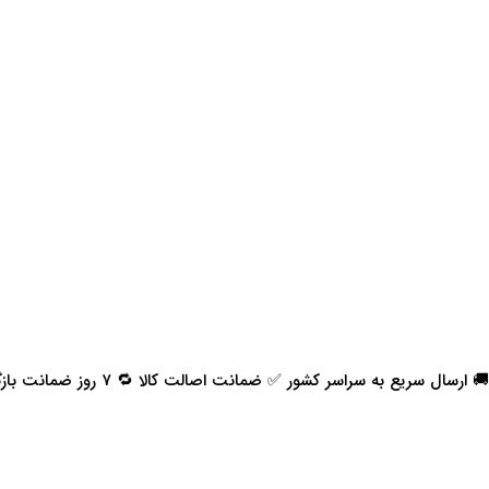
🚚 ارسال سریع به سراسر کشور ✅ ضمانت اصالت کالا 🔁 ۷ روز ضمانت بازگشت 📞 پشتیبانی واقعی
اعتماد شما افتخار ماست
با پرشیاکالا