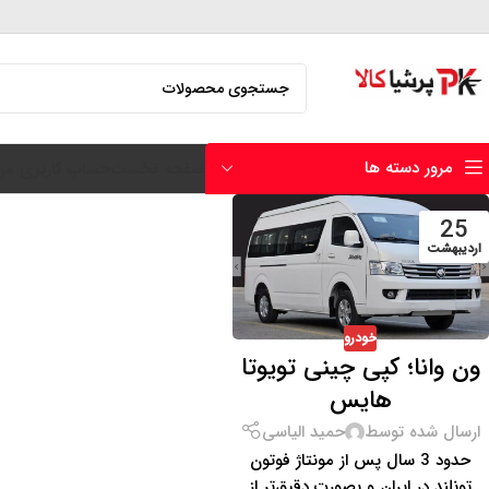
مرور دسته ها
صفحه نخست
حساب کاربری من
25
اردیبهشت
خودرو
ون وانا؛ کپی چینی تویوتا
هایس
ارسال شده توسط
حمید الیاسی
حدود 3 سال پس از مونتاژ فوتون
تونلند در ایران و بصورت دقیق‌تر از