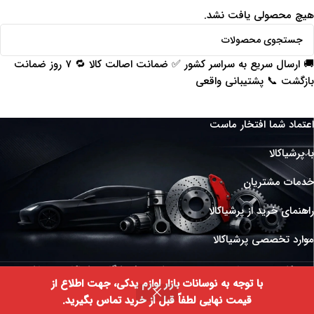
هیچ محصولی یافت نشد.
🚚 ارسال سریع به سراسر کشور ✅ ضمانت اصالت کالا 🔁 ۷ روز ضمانت
بازگشت 📞 پشتیبانی واقعی
اعتماد شما افتخار ماست
با پرشیاکالا
خدمات مشتریان
راهنمای خرید از پرشیاکالا
موارد تخصصی پرشیاکالا
کلیه حقوق مادی و معنوی متعلق به فروشگاه پرشیاکالا می باشد.
با توجه به نوسانات بازار لوازم یدکی، جهت اطلاع از
0
قیمت نهایی لطفاً قبل از خرید تماس بگیرید.
روشگاه
فیلتر ها
لیست علاقه‌مندی‌ها
سبد خرید
حساب من