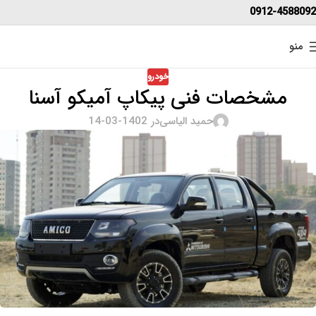
0912-4588092
منو
خودرو
مشخصات فنی پیکاپ آمیکو آسنا
حمید الیاسی
در 1402-03-14