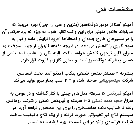
مشخصات فنی
آمیکو آسنا از موتور دوگانه‌سوز (بنزین و سی ان جی) بهره می‌برد که
می‌تواند فاکتور مثبتی برای این وانت تلقی شود. به ویژه که برد حرکتی آن
را در مسیرهای خارج جاده‌ای و اصطلاحا
آفرود
افزایش داده و نیاز به
سوختگیری را کاهش می‌دهد. در نتیجه دغدغه کاربران از جهت سوخت به
میزان قابل توجهی کاهش خواهد یافت. البته یکی از معایب آسنا ناشی از
همین پیشرانه دوگانه‌سوز است و مخزن گاز زیر کاپوت قرار دارد.
پیشرانه ۴ سیلندر تنفس طبیعی پیکاپ آمیکو آسنا تحت لیسانس
شرکت
میتسوبیشی
ساخته شده و ۱۴۳ اسب بخار نیرو تولید می‌کند.
آمیکو
گیربکس
۵ سرعته مدل‌های چینی را کنار گذاشته و در عوض به
سراغ
جعبه دنده دستی
۵+۱ سرعته و گیربکس کمکی از شرکت زوماکس
رفته تا ضرایب دنده مناسب‌تری را برای این محصول فراهم آورد. در
سیستم
کلاچ
نیز تغییراتی صورت گرفته و از یک کلاچ باکیفیت ساخت
شرکت فرانسوی والئو در این قسمت بهره گرفته شده است.