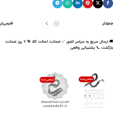
5325
متر)
عرض خودرو (میلی
1880
متر)
ارتفاع خودرو (میلی
1830
متر)
فاصله دو محور
3090
(میلی متر)
وزن خالص
1965
(کیلوگرم)
وزن بار مجاز
840
(کیلوگرم)
نوع اتاق
دو کابین