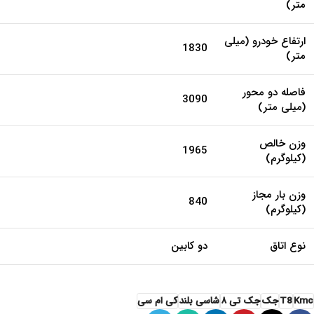
جعبه دنده
6 سرعته دستی
سیستم فرمان
هیدرولیکی
سیستم ترمز
جلو و عقب دیسکی
جلو:مستقل از نوع جناقی دوبل با فنر مارپیچ
سیستم تعلیق
عقب:غیر مستقل از نوع فنر تخت
حجم مخزن
76
سوخت (لیتر)
حداکثر سرعت
150
(کیلومتر بر ساعت)
سایز چرخها
مجهز به رینگ 18 اینچ آلومینیومی
طول خودرو (میلی