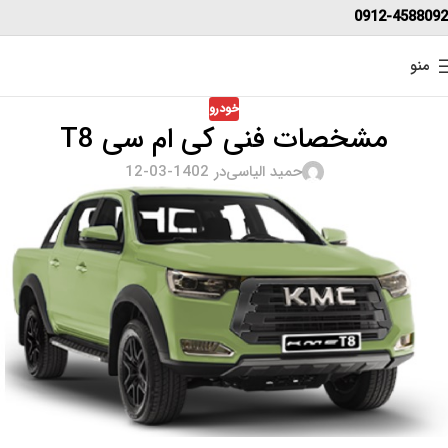
0912-4588092
منو
خودرو
مشخصات فنی کی ام سی T8
حمید الیاسی
در 1402-03-12