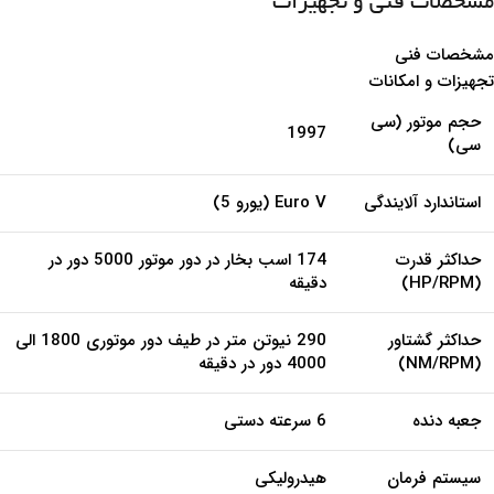
موتور 2000 سی سی با حداکثر قدرت 174hp در 5500rpm و حداکثر
گشتاور 290 نیوتن متر در طیف دور موتوری 1800 الی 4000 دور در دقیقه
شتاب اولیه مناسبی را رقم می زند.
گیربکس دنده ای 6 سرعته : وجود این گیربکس تجربه سفری دلچسب تر
در طبیعت را برایتان به ارمغان می آورد.