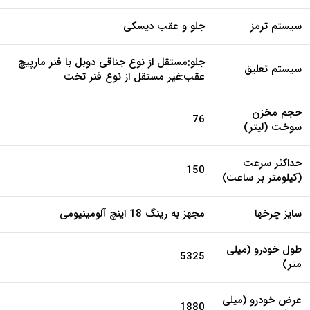
مشخصات فنی و تجهیزات
مشخصات فنی
تجهیزات و امکانات
حجم موتور (سی
1997
سی)
استاندارد آلایندگی
Euro V (یورو 5)
حداکثر قدرت
174 اسب بخار در دور موتور 5000 دور در
(HP/RPM)
دقیقه
حداکثر گشتاور
290 نیوتن متر در طیف دور موتوری 1800 الی
(NM/RPM)
4000 دور در دقیقه