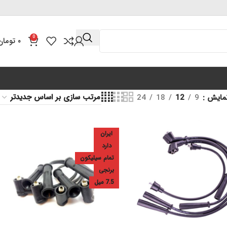
0
۰
تومان
مایش
9
12
18
24
ایران
دارد
تمام سیلیکون
برنجی
7.5 میل