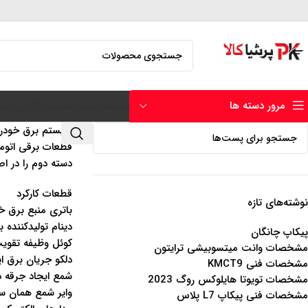
مرور دسته ها
صفحه نخست
حساب کاربری من
سیستم برق‌ خودر
قطعات برقی اتومب
دسته دوم را در ا
قطعات کارکرد
نوشته‌های تازه
باتری منبع برق خ
دینام تولیدکننده 
پیکاپ چانگان
کوئل وظیفه تقویت
مشخصات وانت میتسوبیشی ترایتون
دلکو جریان برق ا
مشخصات فنی KMCT9
شمع ایجاد جرقه د
مشخصات تویوتا هایلوکس روگ 2023
وایر شمع همان سی
مشخصات فنی پیکاپ L7 پلاس